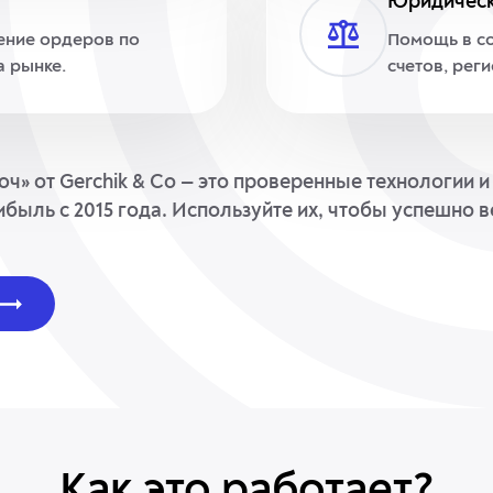
Юридическ
ение ордеров по
Помощь в со
а рынке.
счетов, рег
ч» от Gerchik & Co — это проверенные технологии 
быль с 2015 года. Используйте их, чтобы успешно в
Как это работает?