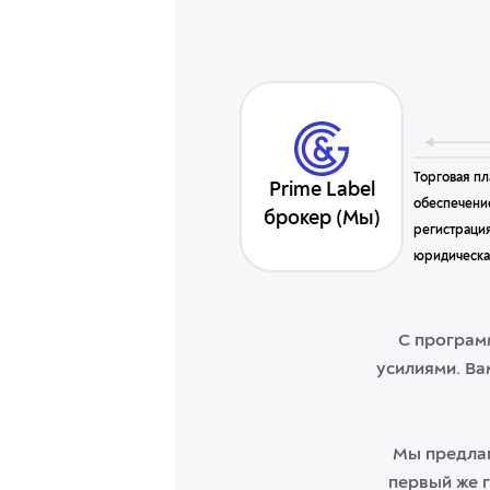
Торговая п
Prime Label
обеспечение
брокер (Мы)
регистраци
юридическа
С програм
усилиями. Ва
Мы предлаг
первый же г