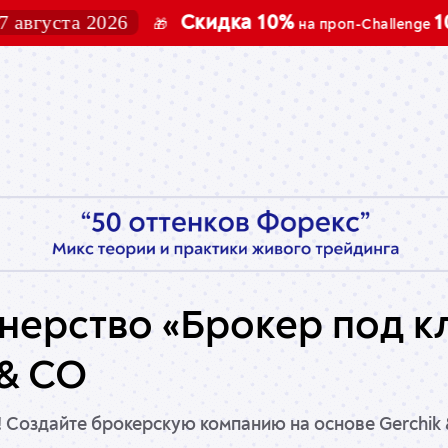
густа 2026
Скидка 10%
100K,
🎁
на проп-Challenge
нерство «Брокер под к
 & CO
 Создайте брокерскую компанию на основе Gerchik 