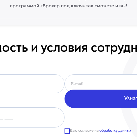
программой «Брокер под ключ» так сможете и вы!
мость и условия сотруд
__ ___
__ ___
Даю согласие на
обработку данных