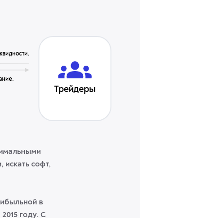
квидности.
ание.
Трейдеры
нимальными
 искать софт,
рибыльной в
2015 году. С