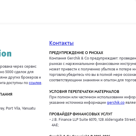
Контакты
ПРЕДУПРЕЖДЕНИЕ О РИСКАХ
Компания Gerchik & Co предупреждает: проведе
рынках с маржинальными финансовыми инструмен
ирована через сервис
может привести к получению убытков и потере и
но 5000 сделок для
торговлю,убедитесь что вы в полной мере осознае
лями других брокеров и
соответствующими знаниями и опытом для торгов
дита доступны по
ссылке
.
УСЛОВИЯ ПЕРЕПЕЧАТКИ МАТЕРИАЛОВ
МПАНИЯ
При полном или частичном использовании информ
указание источника информации
gerchik.co
являе
y, Port Vila, Vanuatu
ПРОВАЙДЕР ФИНАНСОВЫХ УСЛУГ
J.B. Finance LLP Suite 6070, 128 Aldersgate Stree
4AE;