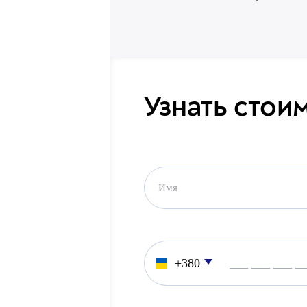
Узнать стои
___ ___ ___ _
___ ___ ___ _