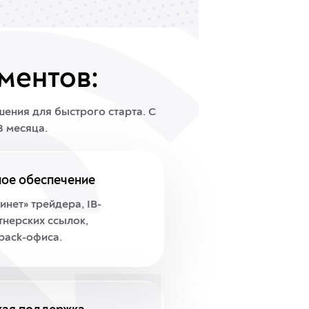
ментов:
шения для быстрого старта.
С
3 месяца.
ое обеспечение
инет» трейдера, IB-
тнерских ссылок,
back-офиса.