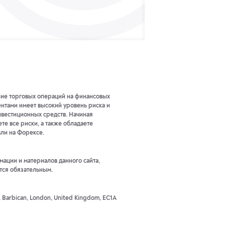
ние торговых операций на финансовых
тами имеет высокий уровень риска и
нвестиционных средств. Начиная
те все риски, а также обладаете
ли на Форексе.
ации и материалов данного сайта,
тся обязательным.
t, Barbican, London, United Kingdom, EC1A