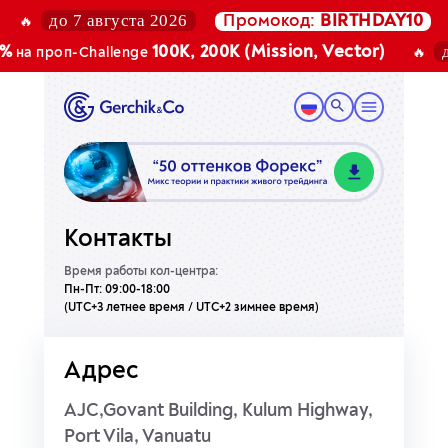
до 7 августа 2026
Промокод:
BIRTHDAY10
🔥
до
100K, 200K (Mission, Vector)
на проп-Challenge
🔥
Контакты
Время работы кол-центра:
Пн-Пт: 09:00-18:00
(UTC+3 летнее время / UTC+2 зимнее время)
Адрес
AJC,Govant Building, Kulum Highway,
Port Vila, Vanuatu