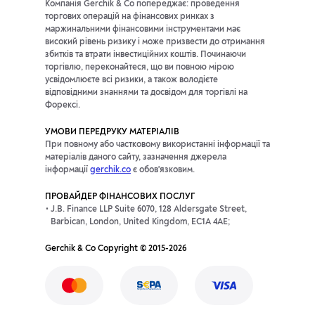
Компанія Gerchik & Co попереджає: проведення
торгових операцій на фінансових ринках з
маржинальними фінансовими інструментами має
високий рівень ризику і може призвести до отримання
збитків та втрати інвестиційних коштів. Починаючи
торгівлю, переконайтеся, що ви повною мірою
усвідомлюєте всі ризики, а також володієте
відповідними знаннями та досвідом для торгівлі на
Форексі.
УМОВИ ПЕРЕДРУКУ МАТЕРІАЛІВ
При повному або частковому використанні інформації та
матеріалів даного сайту, зазначення джерела
інформації
gerchik.co
є обов'язковим.
ПРОВАЙДЕР ФІНАНСОВИХ ПОСЛУГ
J.B. Finance LLP Suite 6070, 128 Aldersgate Street,
Barbican, London, United Kingdom, EC1A 4AE;
Gerchik & Co Copyright © 2015-2026