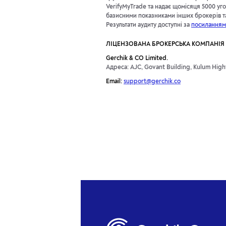
VerifyMyTrade та надає щомісяця 5000 уго
базисними показниками інших брокерів та 
Результати аудиту доступні за
посиланням
ЛІЦЕНЗОВАНА БРОКЕРСЬКА КОМПАНІЯ
Gerchik & CO Limited.
Адреса: AJC, Govant Building, Kulum Highw
Email:
support@gerchik.co