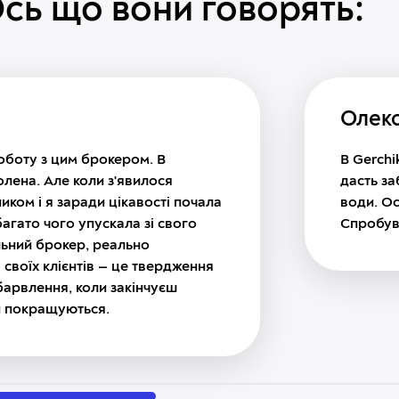
сь що вони говорять:
Олек
оботу з цим брокером. В
В Gerchi
олена. Але коли з'явилося
дасть за
иком і я заради цікавості почала
води. Ос
агато чого упускала зі свого
Спробув
льний брокер, реально
 своїх клієнтів — це твердження
барвлення, коли закінчуєш
ти покращуються.