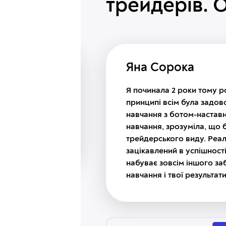
трейдерів.
О
Яна Сорока
 з
Я починала 2 роки тому р
вчання
принципі всім була задов
м-наставником,
навчання з ботом-наставн
не траплялося.
навчання, зрозуміла, що б
трейдерського виду. Реа
зацікавлений в успішності
набуває зовсім іншого за
навчання і твої результа