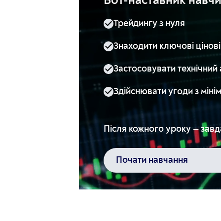
Бот-наставник навчи
Трейдингу з нуля
Знаходити ключові цінові 
Застосовувати технічний 
Здійснювати угоди з мін
Після кожного уроку — завд
Почати навчання