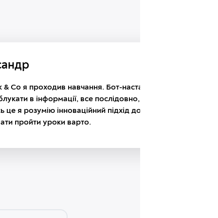
сандр
k & Co я проходив навчання. Бот-наставник не
блукати в інформації, все послідовно, без зайвої
ь це я розумію інноваційний підхід до навчання.
ати пройти уроки варто.