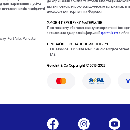
до отримання збитків та втрати інвестиційних кош
д для порівняння з усіма
що ви повною мірою усвідомлюєте всі ризики, а т
постачальників ліквідності.
досвідом для торгівлі на Форексі.
.
УМОВИ ПЕРЕДРУКУ МАТЕРІАЛІВ
При повному або частковому використанні інформац
зазначення джерела інформації
gerchik.co
є обов
ay, Port Vila, Vanuatu
ПРОВАЙДЕР ФІНАНСОВИХ ПОСЛУГ
J.B. Finance LLP Suite 6070, 128 Aldersgate Stree
4AE;
Gerchik & Co Copyright © 2015-2026