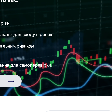
ть вас:
рівні
аналіз для входу в ринок
імальним ризиком
ання для самоперевірки.