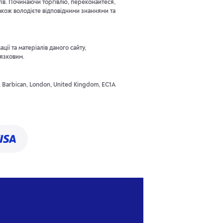
тів. Починаючи торгівлю, переконайтеся,
акож володієте відповідними знаннями та
ії та матеріалів даного сайту,
'язковим.
t, Barbican, London, United Kingdom, EC1A