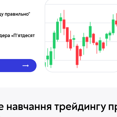
оду правильно"
дера «П'ятдесят
 навчання трейдингу п