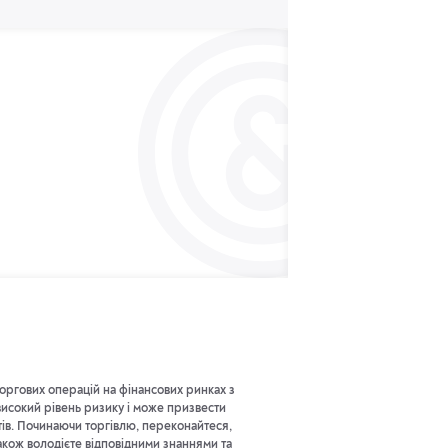
оргових операцій на фінансових ринках з
исокий рівень ризику і може призвести
тів. Починаючи торгівлю, переконайтеся,
акож володієте відповідними знаннями та