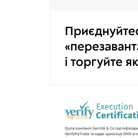
Приєднуйтес
«перезавант
і торгуйте я
Група компаній Gerchik & Co сертифікова
VerifyMyTrade та надає щомісяця 5000 уго