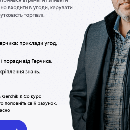
втомився втрачати і зливати
чно входити в угоди, керувати
тковість торгівлі.
ерчика: приклади угод,
 і поради від Герчика.
кріплення знань.
 Gerchik & Co курс
 поповніть свій рахунок,
часно