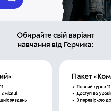
Обирайте свій варіант
навчання від Герчика:
ий»
Пакет «Ко
11
Повний курс з 11
 2 місяці
Доступ до уроків
шніх завдань
З перевіркою д