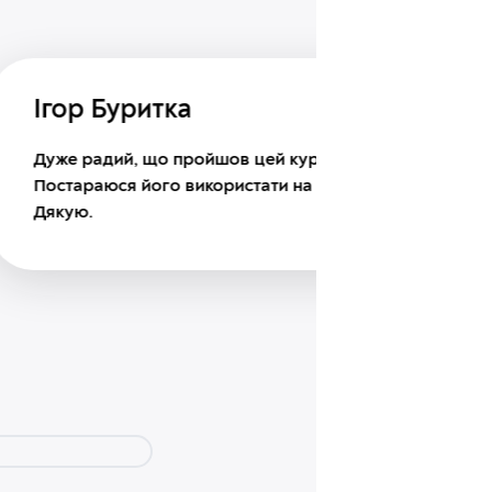
Буритка
дий, що пройшов цей курс. Відмінний фундамент.
юся його використати на максимум. Велике