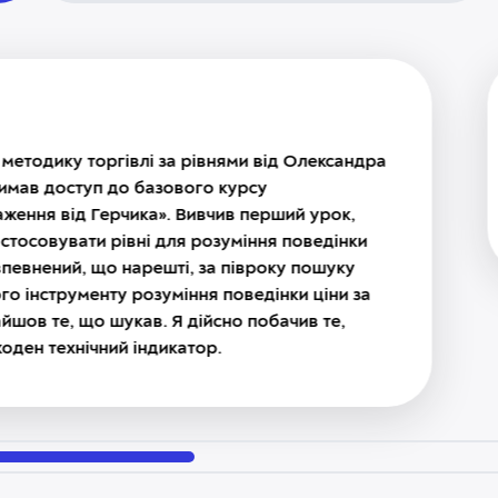
Ігор 
ргівлі за рівнями від Олександра
Дуже ра
 до базового курсу
Постара
ерчика». Вивчив перший урок,
Дякую.
рівні для розуміння поведінки
що нарешті, за півроку пошуку
ту розуміння поведінки ціни за
 шукав. Я дійсно побачив те,
ний індикатор.