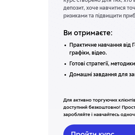
Курс створено для тих, хто 
депозит, хоче навчитися то
ризиками та підвищити прибу
Ви отримаєте:
Практичне навчання від Г
графіки, відео.
Готові стратегії, методики
Домашні завдання для за
Для активно торгуючих клієнтів
доступний безкоштовно! Просто
заробляйте і навчайтесь одно