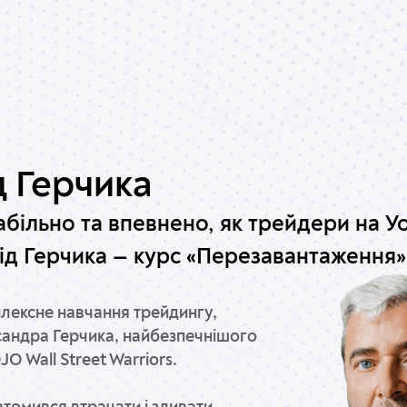
д Герчика
абільно та впевнено, як трейдери на У
ід Герчика — курс «Перезавантаження»
лексне навчання трейдингу,
сандра Герчика, найбезпечнішого
O Wall Street Warriors.