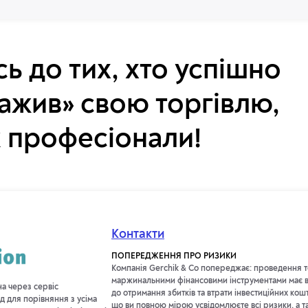
ь до тих, хто успішно
ажив» свою торгівлю,
к професіонали!
Контакти
ПОПЕРЕДЖЕННЯ ПРО РИЗИКИ
Компанія Gerchik & Co попереджає: проведення т
маржинальними фінансовими інструментами має в
на через сервіс
до отримання збитків та втрати інвестиційних кош
д для порівняння з усіма
що ви повною мірою усвідомлюєте всі ризики, а т