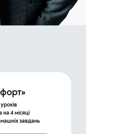
мфорт»
 уроків
 на 4 місяці
омашніх завдань