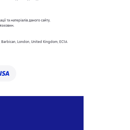
ії та матеріалів даного сайту,
'язковим.
t, Barbican, London, United Kingdom, EC1A