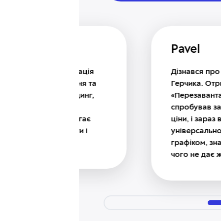
Pavel
! Інформація
Дізнався про методику то
ві знання та
Герчика. Отримав доступ
на трейдинг,
«Перезавантаження від Г
к завжди
спробував застосовувати 
 і допомагає
ціни, і зараз впевнений, 
працювати і
універсального інструмен
графіком, знайшов те, що
чого не дає жоден техніч