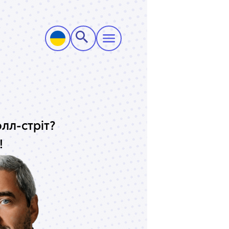
олл-стріт?
!