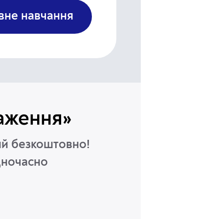
овне
навчання
таження»
ний безкоштовно!
дночасно