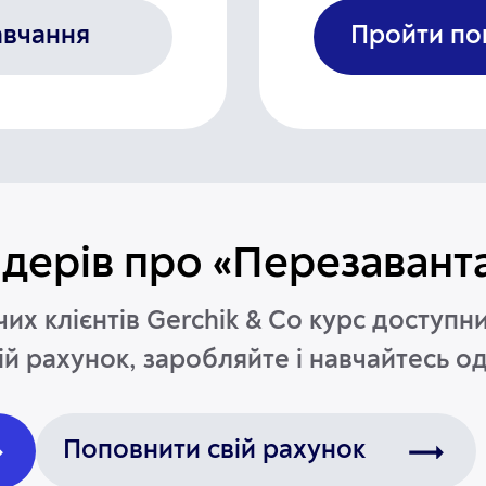
авчання
Пройти п
йдерів про «Перезаван
их клієнтів Gerchik & Co курс доступ
ій рахунок, заробляйте і навчайтесь о
Поповнити свій рахунок